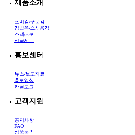
제품소개
조미김/구운김
김밥용/스시용김
스낵/자반
선물세트
홍보센터
뉴스/보도자료
홍보영상
카탈로그
고객지원
공지사항
FAQ
상품문의