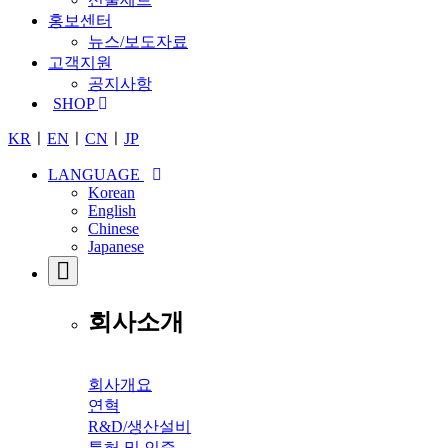
홍보센터
뉴스/보도자료
고객지원
공지사항
SHOP
KR
ㅣ
EN
ㅣ
CN
ㅣ
JP
LANGUAGE
Korean
English
Chinese
Japanese
회사소개
회사개요
연혁
R&D/생산설비
특허 및 인증