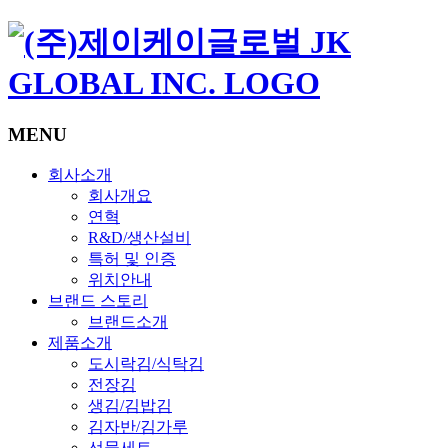
MENU
회사소개
회사개요
연혁
R&D/생산설비
특허 및 인증
위치안내
브랜드 스토리
브랜드소개
제품소개
도시락김/식탁김
전장김
생김/김밥김
김자반/김가루
선물세트