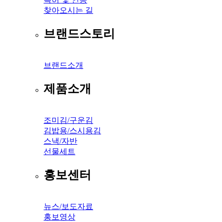
찾아오시는 길
브랜드스토리
브랜드소개
제품소개
조미김/구운김
김밥용/스시용김
스낵/자반
선물세트
홍보센터
뉴스/보도자료
홍보영상