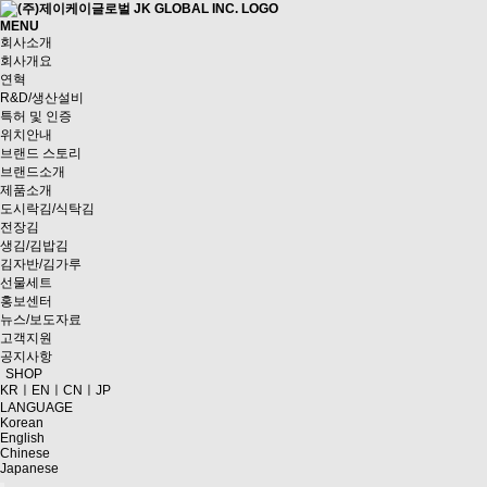
MENU
회사소개
회사개요
연혁
R&D/생산설비
특허 및 인증
위치안내
브랜드 스토리
브랜드소개
제품소개
도시락김/식탁김
전장김
생김/김밥김
김자반/김가루
선물세트
홍보센터
뉴스/보도자료
고객지원
공지사항
SHOP
KR
ㅣ
EN
ㅣ
CN
ㅣ
JP
LANGUAGE
Korean
English
Chinese
Japanese