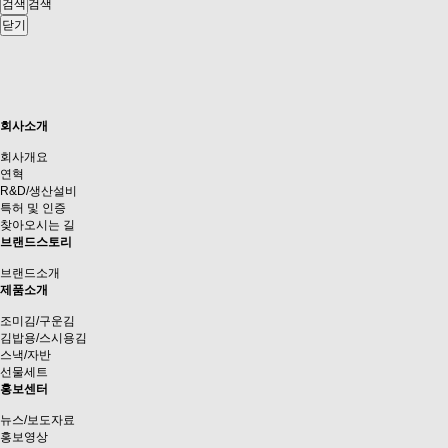
검색
닫기
회사소개
회사개요
연혁
R&D/생산설비
특허 및 인증
찾아오시는 길
브랜드스토리
브랜드소개
제품소개
조미김/구운김
김밥용/스시용김
스낵/자반
선물세트
홍보센터
뉴스/보도자료
홍보영상