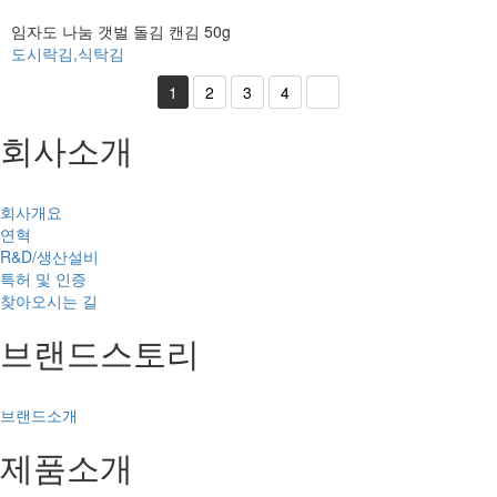
임자도 나눔 갯벌 돌김 캔김 50g
도시락김,식탁김
1
2
3
4
회사소개
회사개요
연혁
R&D/생산설비
특허 및 인증
찾아오시는 길
브랜드스토리
브랜드소개
제품소개