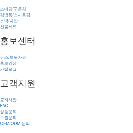
조미김/구운김
김밥용/스시용김
스낵/자반
선물세트
홍보센터
뉴스/보도자료
홍보영상
카탈로그
고객지원
공지사항
FAQ
상품문의
수출문의
OEM/ODM 문의