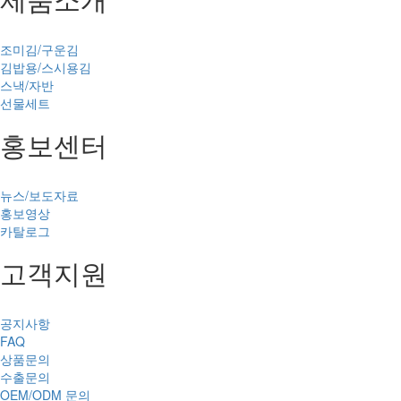
조미김/구운김
김밥용/스시용김
스낵/자반
선물세트
홍보센터
뉴스/보도자료
홍보영상
카탈로그
고객지원
공지사항
FAQ
상품문의
수출문의
OEM/ODM 문의