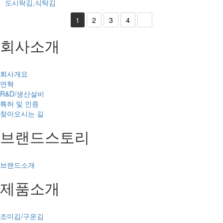
도시락김,식탁김
1
2
3
4
회사소개
회사개요
연혁
R&D/생산설비
특허 및 인증
찾아오시는 길
브랜드스토리
브랜드소개
제품소개
조미김/구운김