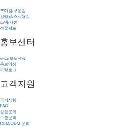
조미김/구운김
김밥용/스시용김
스낵/자반
선물세트
홍보센터
뉴스/보도자료
홍보영상
카탈로그
고객지원
공지사항
FAQ
상품문의
수출문의
OEM/ODM 문의